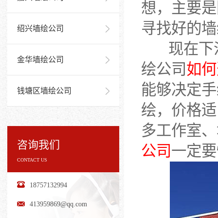
想，主要是
寻找好的墙
绍兴墙绘公司
现在下沙
金华墙绘公司
绘公司
如何
能够决定手
钱塘区墙绘公司
绘，价格适
多工作室、
咨询我们
公司
一定要
CONTACT US
18757132994
413959869@qq.com